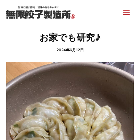
内
Post
Main
容
navigation
Men
を
ス
キ
お家でも研究♪
ッ
プ
2024年6月12日