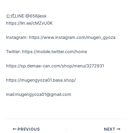
⠀
⠀
公式LINE:@656jiesk⠀
https://lin.ee/cMZvU0K⠀
⠀
Instagram: https://www.instagram.com/mugen_gyoza⠀
⠀
Twitter: https://mobile.twitter.com/home⠀
⠀
https://sp.demae-can.com/shop/menu/3272931⠀
⠀
https://mugengyoza01.base.shop/⠀
⠀
mail:mugengyoza01@gmail.com⠀
⠀
⠀
PREVIOUS
NEXT