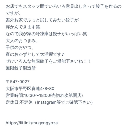
お店でもスタッフ間でいろいろ意見出し合って餃子を作るの
ですが、
案外お家でふっと試してみたい餃子が
浮かんできます笑
なので我が家の冷凍庫は餃子がいっぱい笑
大人のおつまみ、
子供のおやつ、
夜のおかずとして大活躍です♪
ぜひいろんな無限餃子をご堪能下さいね！！
無限餃子製造所⠀
⠀
〒547-0027⠀
大阪市平野区喜連4-8-80⠀
営業時間:10:30〜18:00(売切れ次第閉店)⠀
定休日:不定休（Instagram等でご確認下さい）⠀
⠀
⠀
https://lit.link/mugengyoza⠀