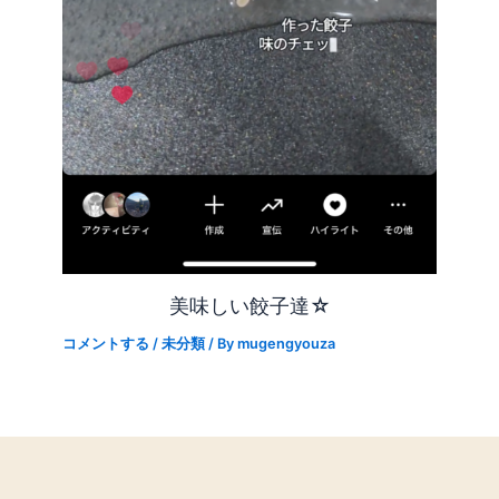
美味しい餃子達☆
コメントする
/
未分類
/ By
mugengyouza