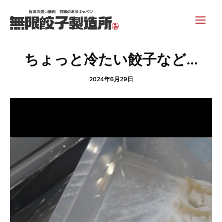
内
Post
Main
容
navigation
Men
を
ス
キ
ちょっと冷たい餃子など…
ッ
プ
2024年6月29日