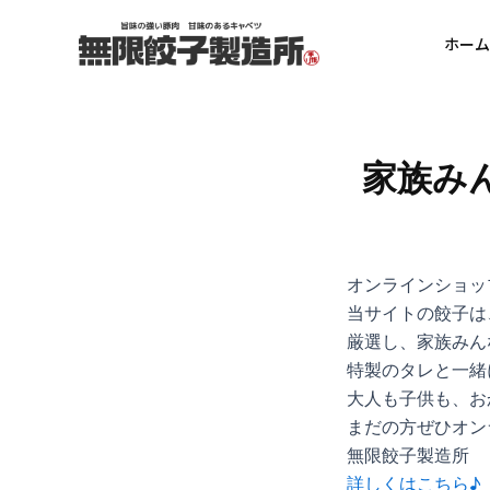
内
Post
容
navigation
ホーム
を
ス
キ
ッ
家族み
プ
オンラインショッ
当サイトの餃子は
厳選し、家族みん
特製のタレと一緒
大人も子供も、お
まだの方ぜひオン
無限餃子製造所
詳しくはこちら♪