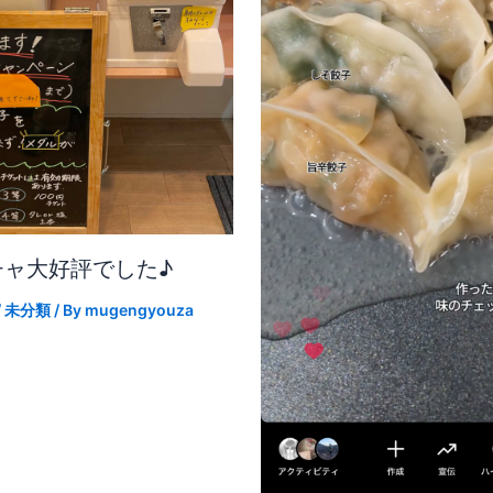
チャ大好評でした♪
/
未分類
/ By
mugengyouza