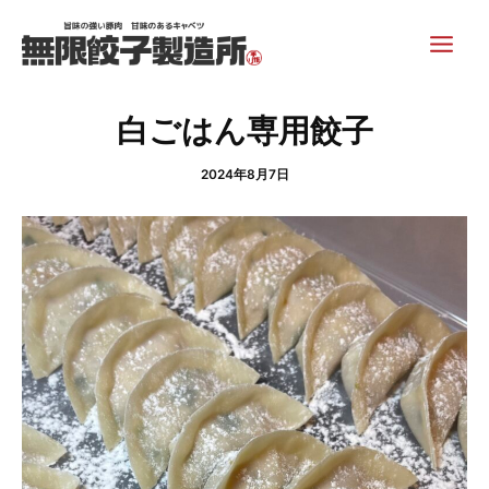
内
Post
Main
容
navigation
Men
を
ス
キ
白ごはん専用餃子
ッ
プ
2024年8月7日