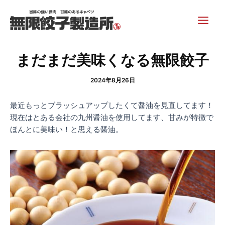
内
Post
Main
容
navigation
Men
を
ス
キ
まだまだ美味くなる無限餃子
ッ
プ
2024年8月26日
最近もっとブラッシュアップしたくて醤油を見直してます！
現在はとある会社の九州醤油を使用してます、甘みが特徴で
ほんとに美味い！と思える醤油。