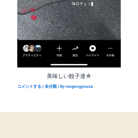
美味しい餃子達☆
コメントする
/
未分類
/ By
mugengyouza