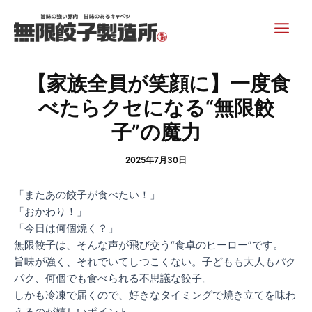
内
Post
Main
容
navigation
Men
を
ス
キ
【家族全員が笑顔に】一度食
ッ
べたらクセになる“無限餃
プ
子”の魔力
2025年7月30日
「またあの餃子が食べたい！」
「おかわり！」
「今日は何個焼く？」
無限餃子は、そんな声が飛び交う“食卓のヒーロー”です。
旨味が強く、それでいてしつこくない。子どもも大人もパク
パク、何個でも食べられる不思議な餃子。
しかも冷凍で届くので、好きなタイミングで焼き立てを味わ