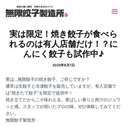
内
Post
Main
容
navigation
Men
を
ス
キ
実は限定！焼き餃子が食べら
ッ
れるのは有人店舗だけ！？に
プ
んにく餃子も試作中♪
2025年8月1日
実は…無限餃子の焼き餃子、ご存じですか？
通常は生餃子と冷凍餃子を販売していますが、有人店舗で
は“焼きたて餃子”を限定で提供中！
焼き立てだからこそ味わえる、香ばしい香りと肉汁のジュワ
ッと感。スタッフが焼いたプロの味、ぜひ体験してみてくだ
さい。
無限餃子製造所⠀