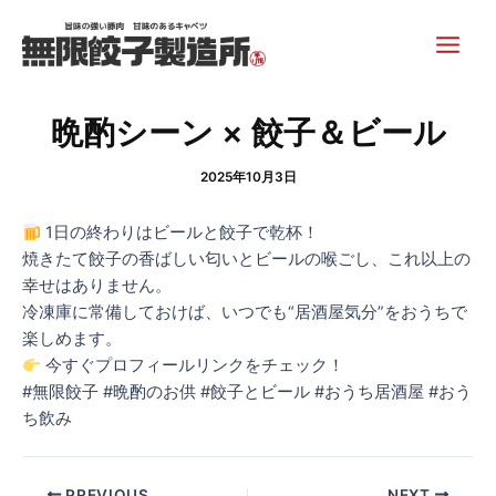
内
Post
Main
容
navigation
Men
を
ス
キ
晩酌シーン × 餃子＆ビール
ッ
プ
2025年10月3日
1日の終わりはビールと餃子で乾杯！
焼きたて餃子の香ばしい匂いとビールの喉ごし、これ以上の
幸せはありません。
冷凍庫に常備しておけば、いつでも“居酒屋気分”をおうちで
楽しめます。
今すぐプロフィールリンクをチェック！
#無限餃子 #晩酌のお供 #餃子とビール #おうち居酒屋 #おう
ち飲み
PREVIOUS
NEXT