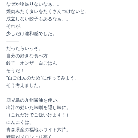
なぜか物足りないなぁ。。
焼肉みたくタレをたくさんつけないと、
成立しない餃子もあるなぁ。。
それが、
少しだけ違和感でした。
⸻
だったらいっそ、
自分の好きな食べ方
餃子 オンザ 白ごはん
そうだ！
“白ごはんのため”に作ってみよう。
そう考えました。
⸻
鹿児島の九州醤油を使い、
出汁の効いた味噌を隠し味に。
（これだけでご飯いけます！）
にんにくは、
青森県産の福地ホワイト六片。
糖度がメロンより高く