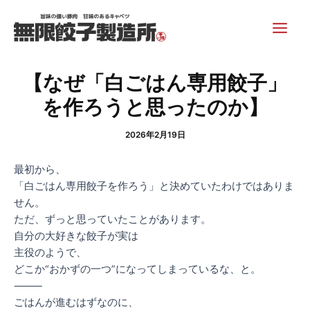
内
Post
Main
容
navigation
Men
を
ス
キ
【なぜ「白ごはん専用餃子」
ッ
を作ろうと思ったのか】
プ
2026年2月19日
最初から、
「白ごはん専用餃子を作ろう」と決めていたわけではありま
せん。
ただ、ずっと思っていたことがあります。
自分の大好きな餃子が実は
主役のようで、
どこか“おかずの一つ”になってしまっているな、と。
⸻
ごはんが進むはずなのに、