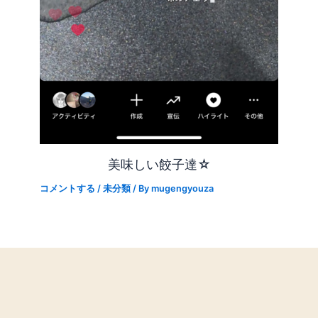
美味しい餃子達☆
コメントする
/
未分類
/ By
mugengyouza