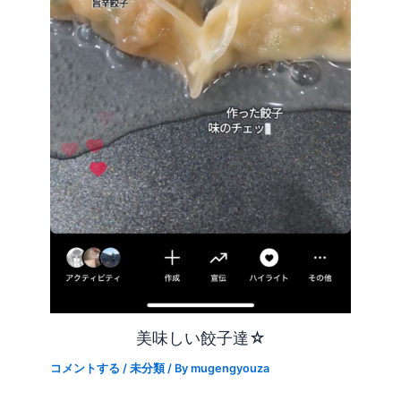
美味しい餃子達☆
コメントする
/
未分類
/ By
mugengyouza