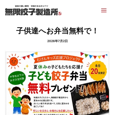
内
Post
Main
容
navigation
Men
を
ス
キ
子供達へお弁当無料で！
ッ
プ
2026年7月2日